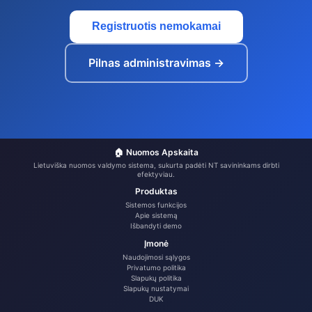
Registruotis nemokamai
Pilnas administravimas →
🏠 Nuomos Apskaita
Lietuviška nuomos valdymo sistema, sukurta padėti NT savininkams dirbti
efektyviau.
Produktas
Sistemos funkcijos
Apie sistemą
Išbandyti demo
Įmonė
Naudojimosi sąlygos
Privatumo politika
Slapukų politika
Slapukų nustatymai
DUK