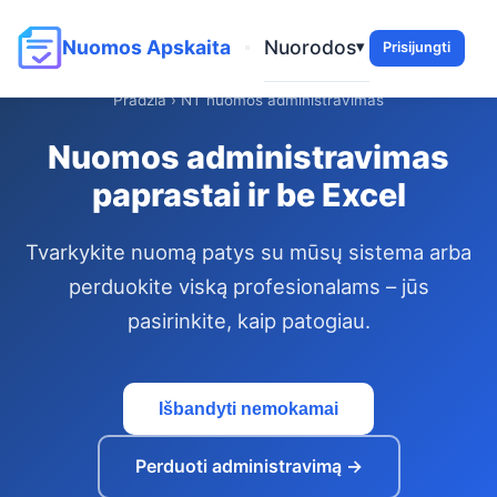
Nuorodos
Nuomos Apskaita
▾
Prisijungti
Pradžia
› NT nuomos administravimas
Nuomos administravimas
paprastai ir be Excel
Tvarkykite nuomą patys su mūsų sistema arba
perduokite viską profesionalams – jūs
pasirinkite, kaip patogiau.
Išbandyti nemokamai
Perduoti administravimą →